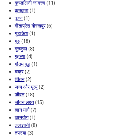
कुण्डलिनी जागरण
(11)
कृतज्ञता
(1)
कृष्ण
(1)
गीताप्रेस गोरखपुर
(6)
गुडाकेश
(1)
गुरु
(18)
गुरुकुल
(8)
गृहस्थ
(4)
गौतम बुद्ध
(1)
चक्र
(2)
चिंतन
(2)
जन्म और मृत्यु
(2)
जीवन
(18)
जीवन लक्ष्य
(15)
ज्ञान मार्ग
(7)
ज्ञानयोग
(1)
तत्वज्ञानी
(8)
तपस्या
(3)