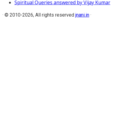
Spiritual Queries answered by Vijay Kumar
·
© 2010-2026, All rights reserved
jnani.in
·