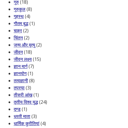
गुरु
(18)
गुरुकुल
(8)
गृहस्थ
(4)
गौतम बुद्ध
(1)
चक्र
(2)
चिंतन
(2)
जन्म और मृत्यु
(2)
जीवन
(18)
जीवन लक्ष्य
(15)
ज्ञान मार्ग
(7)
ज्ञानयोग
(1)
तत्वज्ञानी
(8)
तपस्या
(3)
तीसरी आंख
(1)
तृतीय विश्व युद्ध
(24)
दण्ड
(1)
धरती माता
(3)
धार्मिक कुरीतियां
(4)