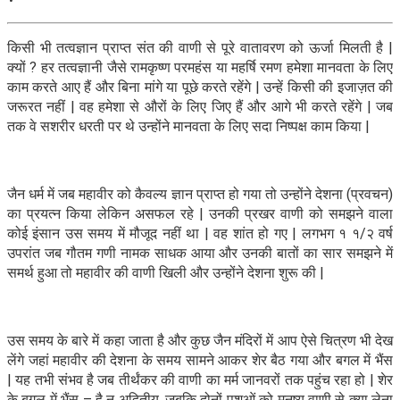
किसी भी तत्वज्ञान प्राप्त संत की वाणी से पूरे वातावरण को ऊर्जा मिलती है |
क्यों ? हर तत्वज्ञानी जैसे रामकृष्ण परमहंस या महर्षि रमण हमेशा मानवता के लिए
काम करते आए हैं और बिना मांगे या पूछे करते रहेंगे | उन्हें किसी की इजाज़त की
जरूरत नहीं | वह हमेशा से औरों के लिए जिए हैं और आगे भी करते रहेंगे | जब
तक वे सशरीर धरती पर थे उन्होंने मानवता के लिए सदा निष्पक्ष काम किया |
जैन धर्म में जब महावीर को कैवल्य ज्ञान प्राप्त हो गया तो उन्होंने देशना (प्रवचन)
का प्रयत्न किया लेकिन असफल रहे | उनकी प्रखर वाणी को समझने वाला
कोई इंसान उस समय में मौजूद नहीं था | वह शांत हो गए | लगभग १ १/२ वर्ष
उपरांत जब गौतम गणी नामक साधक आया और उनकी बातों का सार समझने में
समर्थ हुआ तो महावीर की वाणी खिली और उन्होंने देशना शुरू की |
उस समय के बारे में कहा जाता है और कुछ जैन मंदिरों में आप ऐसे चित्रण भी देख
लेंगे जहां महावीर की देशना के समय सामने आकर शेर बैठ गया और बगल में भैंस
| यह तभी संभव है जब तीर्थंकर की वाणी का मर्म जानवरों तक पहुंच रहा हो | शेर
के बग़ल में भैंस – है न अद्वितीय, जबकि दोनों पशुओं को मनुष्य वाणी से क्या लेना