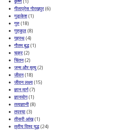
कृष्ण
(1)
गीताप्रेस गोरखपुर
(6)
गुडाकेश
(1)
गुरु
(18)
गुरुकुल
(8)
गृहस्थ
(4)
गौतम बुद्ध
(1)
चक्र
(2)
चिंतन
(2)
जन्म और मृत्यु
(2)
जीवन
(18)
जीवन लक्ष्य
(15)
ज्ञान मार्ग
(7)
ज्ञानयोग
(1)
तत्वज्ञानी
(8)
तपस्या
(3)
तीसरी आंख
(1)
तृतीय विश्व युद्ध
(24)