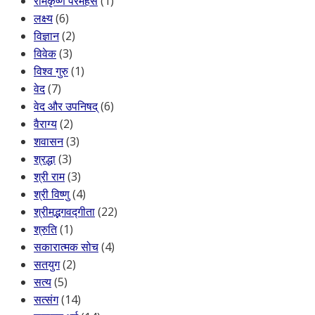
रामकृष्ण परमहंस
(1)
लक्ष्य
(6)
विज्ञान
(2)
विवेक
(3)
विश्व गुरु
(1)
वेद
(7)
वेद और उपनिषद्
(6)
वैराग्य
(2)
शवासन
(3)
श्रद्धा
(3)
श्री राम
(3)
श्री विष्णु
(4)
श्रीमद्भगवद्गीता
(22)
श्रुति
(1)
सकारात्मक सोच
(4)
सतयुग
(2)
सत्य
(5)
सत्संग
(14)