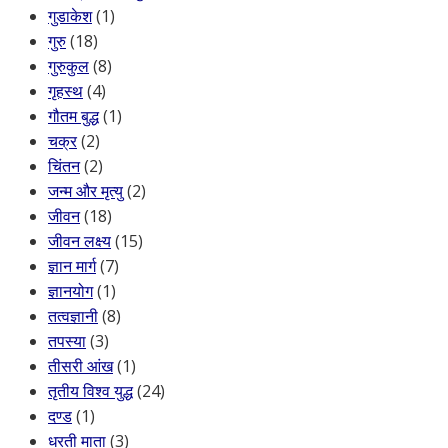
गुडाकेश
(1)
गुरु
(18)
गुरुकुल
(8)
गृहस्थ
(4)
गौतम बुद्ध
(1)
चक्र
(2)
चिंतन
(2)
जन्म और मृत्यु
(2)
जीवन
(18)
जीवन लक्ष्य
(15)
ज्ञान मार्ग
(7)
ज्ञानयोग
(1)
तत्वज्ञानी
(8)
तपस्या
(3)
तीसरी आंख
(1)
तृतीय विश्व युद्ध
(24)
दण्ड
(1)
धरती माता
(3)