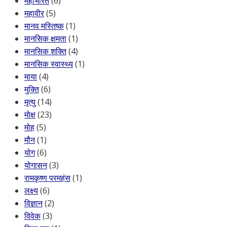
महाभारत
(6)
महावीर
(5)
मानव मस्तिष्क
(1)
मानसिक क्षमता
(1)
मानसिक शक्ति
(4)
मानसिक स्वास्थ्य
(1)
माया
(4)
मुक्ति
(6)
मृत्यु
(14)
मोक्ष
(23)
मोह
(5)
मौन
(1)
योग
(6)
योगासन
(3)
रामकृष्ण परमहंस
(1)
लक्ष्य
(6)
विज्ञान
(2)
विवेक
(3)