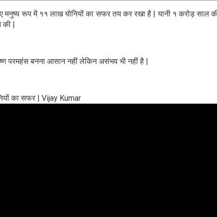
 मनुष्य रूप में ११ लाख योनियों का सफर तय कर रखा है | यानी १ करोड़ साल की अवध
े की |
ामकृष्ण परमहंस बनना आसान नहीं लेकिन असंभव भी नहीं है |
नियों का सफर | Vijay Kumar