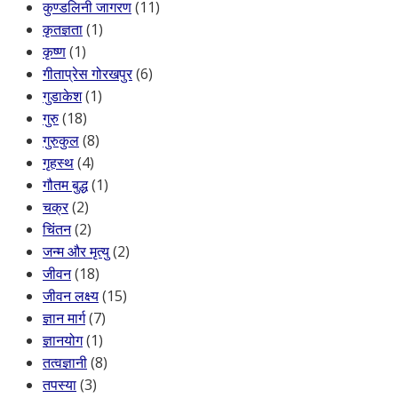
कुण्डलिनी जागरण
(11)
कृतज्ञता
(1)
कृष्ण
(1)
गीताप्रेस गोरखपुर
(6)
गुडाकेश
(1)
गुरु
(18)
गुरुकुल
(8)
गृहस्थ
(4)
गौतम बुद्ध
(1)
चक्र
(2)
चिंतन
(2)
जन्म और मृत्यु
(2)
जीवन
(18)
जीवन लक्ष्य
(15)
ज्ञान मार्ग
(7)
ज्ञानयोग
(1)
तत्वज्ञानी
(8)
तपस्या
(3)