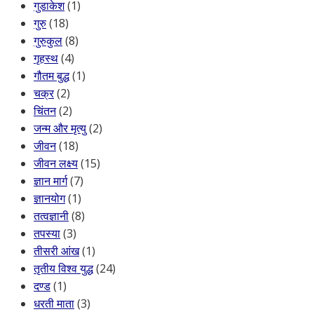
गुडाकेश
(1)
गुरु
(18)
गुरुकुल
(8)
गृहस्थ
(4)
गौतम बुद्ध
(1)
चक्र
(2)
चिंतन
(2)
जन्म और मृत्यु
(2)
जीवन
(18)
जीवन लक्ष्य
(15)
ज्ञान मार्ग
(7)
ज्ञानयोग
(1)
तत्वज्ञानी
(8)
तपस्या
(3)
तीसरी आंख
(1)
तृतीय विश्व युद्ध
(24)
दण्ड
(1)
धरती माता
(3)