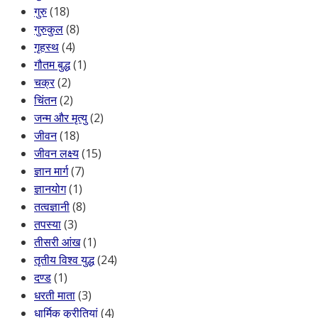
गुरु
(18)
गुरुकुल
(8)
गृहस्थ
(4)
गौतम बुद्ध
(1)
चक्र
(2)
चिंतन
(2)
जन्म और मृत्यु
(2)
जीवन
(18)
जीवन लक्ष्य
(15)
ज्ञान मार्ग
(7)
ज्ञानयोग
(1)
तत्वज्ञानी
(8)
तपस्या
(3)
तीसरी आंख
(1)
तृतीय विश्व युद्ध
(24)
दण्ड
(1)
धरती माता
(3)
धार्मिक कुरीतियां
(4)