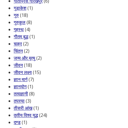
गीताप्रेस गोरखपुर
(6)
गुडाकेश
(1)
गुरु
(18)
गुरुकुल
(8)
गृहस्थ
(4)
गौतम बुद्ध
(1)
चक्र
(2)
चिंतन
(2)
जन्म और मृत्यु
(2)
जीवन
(18)
जीवन लक्ष्य
(15)
ज्ञान मार्ग
(7)
ज्ञानयोग
(1)
तत्वज्ञानी
(8)
तपस्या
(3)
तीसरी आंख
(1)
तृतीय विश्व युद्ध
(24)
दण्ड
(1)